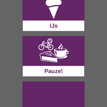
IJs
Pauze!